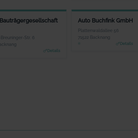
AUTRÄGERGESELLSCHAFT MBH
AUTO BUCHFINK GMBH
Bauträgergesellschaft
Auto Buchfink GmbH
ANSPRECHPARTNER
ANSPRECHPARTNER
Herr Andreas Benignus
Herr Lothar Buchfink
Plattenwaldallee 56
WEBSITE
WEBSITE
71522 Backnang
Breuninger-Str. 6
www.aspa-bau.de
www.auto-buchfink.de
Details
Backnang
Details