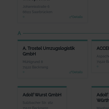
Herr Volker Wieland
WEBSITE
Johannisstraße 6
www.1fach-bewegen.de
66111 Saarbrücken
Details
A
A. TROSTEL UMZUGSLOGISTIK GMBH
A. Trostel Umzugslogistik
ACCE
ANSPRECHPARTNER
A
GmbH
Frau Corinna Trostel
Fra
Aspache
WEBSITE
71522 
Mühlgrund 8
www.trostel.eu
www.ac
71522 Backnang
Details
ADOLF WURST GMBH
ADOLF 
Adolf Wurst GmbH
Adolf
ANSPRECHPARTNER
Würth
Herr Mario Bay
Sulzbacher Str. 162
WEBSITE
71522 Backnang
Manfred