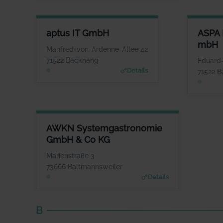
APTUS IT GMBH
ASPA B
aptus IT GmbH
ASPA 
ANSPRECHPARTNER
mbH
Herr Reinhard Mayer
Manfred-von-Ardenne-Allee 42
WEBSITE
71522 Backnang
Eduard-
www.aptus.de
Details
71522 
AWKN SYSTEMGASTRONOMIE GMBH & CO KG
AWKN Systemgastronomie
ANSPRECHPARTNER
GmbH & Co KG
Herr Hrisowalantis Betikis
WEBSITE
Marienstraße 3
www.joepenas.com
73666 Baltmannsweiler
Details
B