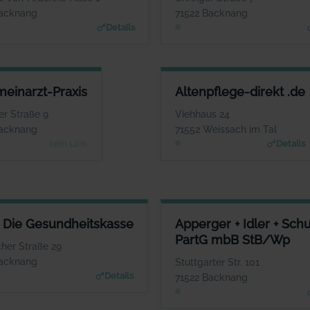
www.wuerth.com
www.tanzschule-back
Backnang
71522 Backnang
Details
ALLGEMEINARZT-PRAXIS
ALTENPFLEGE-DIREKT .DE
meinarzt-Praxis
Altenpflege-direkt .de
ANSPRECHPARTNER
ANSPRECHPARTNER
usanne Thies-Tenschert
Frau Krisztina Mieszkalski
r Straße 9
Viehhaus 24
WEBSITE
WEBSITE
Backnang
71552 Weissach im Tal
www.altenpflege-direkt.de
Keine Website hinterlegt
kein Link
Details
DIE GESUNDHEITSKASSE
APPERGER + IDLER + SCHURI
 Die Gesundheitskasse
Apperger + Idler + Schu
ANSPRECHPARTNER
PartG mbB StB/Wp
Herr Dominik Parys
Frau Simone 
her Straße 29
WEBSITE
Backnang
Stuttgarter Str. 101
www.aok.de/bw
www
Details
71522 Backnang