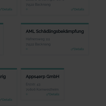
nang.de
www.Akademie-fuer-Systemische-Modera
71522 Backnang
tion.de
Details
Details
AML SCHÄDLINGSBEKÄMPFUNG
AML Schädlingsbekämpfung
ANSPRECHPARTNER
Herr Adrian Machal
Häfnersweg 111
WEBSITE
71522 Backnang
www.aml-schaedlingsbekaempfung.d
Details
e
G PARTG MBB STB/WP
APPS4ERP GMBH
rig
Apps4erp GmbH
ANSPRECHPARTNER
ANSPRECHPARTNER
Apperger-Fichtner
Herr Thomas Schmischke
Enzstr. 43
WEBSITE
WEBSITE
70806 Kornwestheim
.apperger-idler.de
www.appsin.de
Details
Details