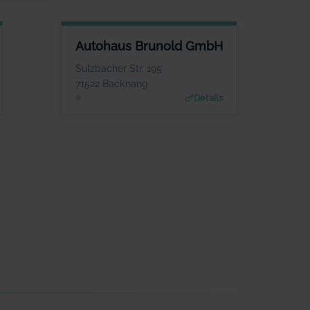
AUTOHAUS BRUNOLD GMBH
Autohaus Brunold GmbH
ANSPRECHPARTNER
Herr Günther Uhrich
Sulzbacher Str. 195
WEBSITE
71522 Backnang
www.brunold.de
Details