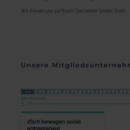
Wir freuen uns auf Euch! Das telent GmbH Team
Unsere Mitgliedsunterne
A
B
C
D
E
F
G
H
I
J
K
L
Alle
260
Mitglieder
1
1FACH BEWEGEN SOCIAL ENTREPRENEUR
1fach bewegen social
ANSPRECHPARTNER
entrepreneur