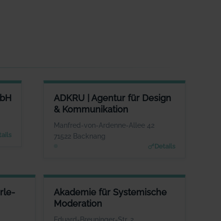
ADKRU | AGENTUR FÜR DESIGN & KOMMUNIKATION
mbH
ADKRU | Agentur für Design
ANSPRECHPARTNER
& Kommunikation
Herr Thomas Idler
WEBSITE
Manfred-von-Ardenne-Allee 42
www.adkru.de
ails
71522 Backnang
Details
-AUCHTER
AKADEMIE FÜR SYSTEMISCHE MODERATION
rle-
Akademie für Systemische
PARTNER
ANSPRECHPARTNER
Moderation
 Auchter
Frau Michaela Stach
WEBSITE
WEBSITE
Eduard-Breuninger-Str. 2