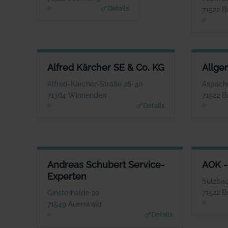
www.badforumbacknang.de
Details
71522 
ALFRED KÄRCHER SE & CO. KG
Alfred Kärcher SE & Co. KG
Allge
ANSPRECHPARTNER
Herr Hartmut Jenner
Frau S
Alfred-Kärcher-Straße 28-40
Aspache
WEBSITE
71364 Winnenden
71522 
www.de.kaercher.com
Details
ANDREAS SCHUBERT SERVICE-EXPERTEN
AOK - 
Andreas Schubert Service-
AOK -
ANSPRECHPARTNER
Experten
Herr Andreas Schubert
Sulzbac
WEBSITE
71522 
Ginsterhalde 20
www.habenseite.de
71549 Auenwald
Details