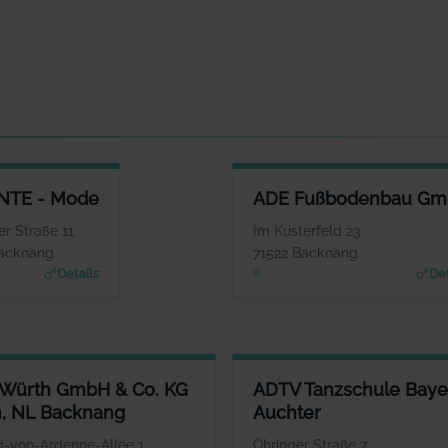
ACCENTE - MODE
ADE FUSSBODENBAU GMBH
NTE - Mode
ADE Fußbodenbau G
NSPRECHPARTNER
ANSPRECHPARTNER
u Sigrid Göttlich
Frau Silke Ade
r Straße 11
Im Kusterfeld 23
WEBSITE
WEBSITE
Backnang
71522 Backnang
cente-mode.com
www.adegmbh.de
Details
Det
WÜRTH GMBH & CO. KG WÜRTH, NL BACKNANG
ADTV TANZSCHULE BAYERLE
 Würth GmbH & Co. KG
ADTV Tanzschule Baye
ANSPRECHPARTNER
ANSPRECH
, NL Backnang
Auchter
Würth
Herr Raphael
WEBSITE
-von-Ardenne-Allee 1
Öhringer Straße 7