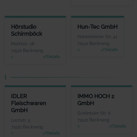
HÖRSTUDIO SCHIRMBÖCK
HUN-TEC GMBH
Hörstudio
Hun-Tec GmbH
ANSPRECHPARTNER
ANSPRECHPARTNER
Schirmböck
Frau Anne
Herr Tamas Gauder
Hohenheimer Str. 41
Schirmböck
WEBSITE
71522 Backnang
Marktstr. 28
www.hun-tec.de
WEBSITE
Details
71522 Backnang
www.hoerstudio-schirm
Details
boeck.de
I
IDLER FLEISCHWAREN GMBH
IMMO HOCH 2 GMBH
IDLER
IMMO HOCH 2
ANSPRECHPARTNER
ANSPRECHPARTNER
Fleischwaren
GmbH
Herr Eberhart Idler
Herr Marcel
GmbH
Goncalves
WEBSITE
Schöntaler Str. 6
www.idler.de
WEBSITE
71522 Backnang
Lechstr. 5
www.immo-hoch-2.de
Details
71522 Backnang
Details