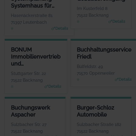
Herr Tihomir
Herr Bernd Kr
Systemhaus für
Beganovic
WE
Im Kusterfeld 8
www.bksys-systemplanun
Anwendungssoftware
WEBSITE
71522 Backnang
Hasenäckerstraße 81
www.bmreinigung.de
Details
71397 Leutenbach
Details
BONUM IMMOBILIENVERTRIEB UND PROJEKTENTWICKLUNG GM
BUCHHALTUNGSSERVICE FRIE
BONUM
Buchhaltungsservice
ANSPRECHPARTN
ANSPRECHPARTN
Immobilienvertrieb
Friedl
Herr Jens Fisch
Frau Ingrid Fri
und
WEBSI
WEBSI
Bülfeldstr. 49
www.bonum-immobilien.d
www.bbsfriedl.d
Projektentwicklung
71570 Oppenweiler
Stuttgarter Str. 22
GmbH
Details
71522 Backnang
Details
BUCHUNGSWERK ASPACHER
BURGER-SCHLOZ AUTOMOBIL
Buchungswerk
Burger-Schloz
ANSPRECHPARTNER
ANSPRECHPARTNE
Aspacher
Automobile
Frau Isabel Aspacher
Herr Wolfgang Lin
WEBSITE
WEBSIT
Sulzbacher Str. 27
Sulzbacher Straße 182
www.aspacher-buchungsw
www.burgerschloz.de
71522 Backnang
71522 Backnang
erk.de