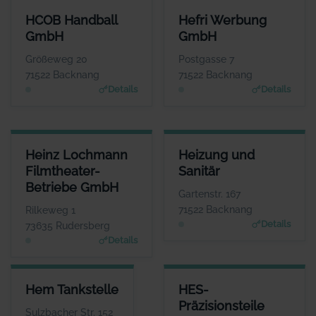
HCOB HANDBALL GMBH
HEFRI WERBUNG GMBH
HCOB Handball
Hefri Werbung
ANSPRECHPARTNER
ANSPRECHPARTNER
GmbH
GmbH
Herr Markus Mandlik
Herr Werner Stroh
WEBSITE
WEBSITE
Größeweg 20
Postgasse 7
www.hcob.de
www.bkz.de
71522 Backnang
71522 Backnang
Details
Details
HEINZ LOCHMANN FILMTHEATER-BETRIEBE GMBH
HEIZUNG UND SANITÄR
Heinz Lochmann
Heizung und
ANSPRECHPARTNER
ANSPRECHPARTNER
Filmtheater-
Sanitär
Herr Heinz Lochmann
Herr Karl Mayer
Betriebe GmbH
WEBSITE
WEBSITE
Gartenstr. 167
www.filmtheaterbetriebe.de
www.heizungs-mayer.d
71522 Backnang
Rilkeweg 1
e
Details
73635 Rudersberg
Details
HEM TANKSTELLE
HES-PRÄZISIONSTEILE HERM
Hem Tankstelle
HES-
ANSPRECHPARTNER
AN
Präzisionsteile
Herr Berrak Özcan
Sulzbacher Str. 152