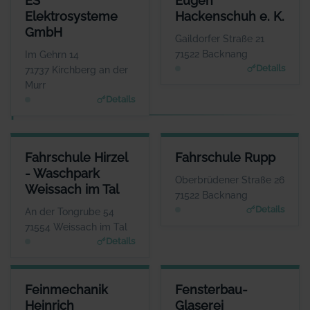
ES
Eugen
ANSPRECHPARTNER
ANSPRECHPARTNER
Elektrosysteme
Hackenschuh e. K.
Herr Espen Wilhelm
Herr Alexander
GmbH
Eckstein
WEBSITE
Gaildorfer Straße 21
www.es-elektrosysteme.d
WEBSITE
71522 Backnang
Im Gehrn 14
e
www.hackenschuh.eu
Details
71737 Kirchberg an der
Murr
Details
F
FAHRSCHULE HIRZEL - WASCHPARK WEISSACH IM TAL
FAHRSCHULE RUPP
Fahrschule Hirzel
Fahrschule Rupp
ANSPRECHPARTNER
ANSPRECHPARTNER
- Waschpark
Herr Timo Hirzel
Herr Andreas Rupp
Oberbrüdener Straße 26
Weissach im Tal
WEBSITE
WEBSITE
71522 Backnang
www.fahrschule-hirzel.de; www.waschparkweissachim
www.fahrschule-rupp.d
Details
An der Tongrube 54
tal.de
e
71554 Weissach im Tal
Details
FEINMECHANIK HEINRICH
FENSTERBAU-GLASEREI
Feinmechanik
Fensterbau-
ANSPRECHPARTNER
ANSPRECHPARTNER
Heinrich
Glaserei