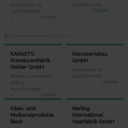
WEBSITE
WEBSITE
71522 Backnang
Schönblickstr. 14
www.wortart-texte.de
www.juwelier-stroh.de
Details
71522 Backnang
Details
K
KARASTO ARMATURENFABRIK OEHLER GMBH
KAROSSERIEBAU GMBH
KARASTO
Karosseriebau
ANSPRECHPARTNER
ANSPRECHPARTNER
Armaturenfabrik
GmbH
Frau Carola Reese
Herr Romy Fritz
Oehler GmbH
WEBSITE
WEBSITE
Hummelbühl 10
www.karasto.de
www.fritz-karosserieba
71522 Backnang
Manfred-von-Ardenne-
u.de
Details
Allee 27
71522 Backnang
Details
KÄSE- UND MOLKEREIPRODUKTE BECK
KERLING INTERNATIONAL HA
Käse- und
Kerling
ANSPRECHPARTNER
ANSP
Molkereiprodukte
International
Herr Eberhard Beck
Herr Ro
Beck
Haarfabrik GmbH
WEBSITE
w
Keine Website hinterlegt