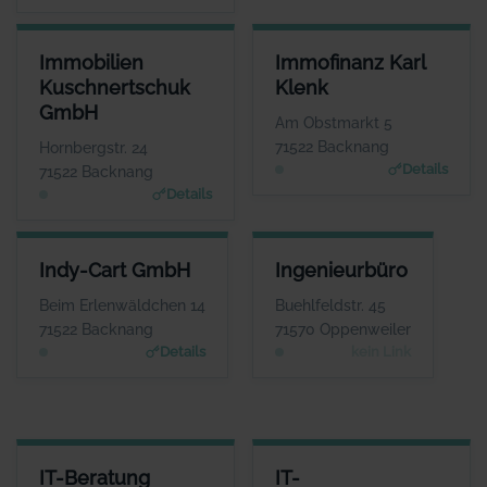
IMMOBILIEN KUSCHNERTSCHUK GMBH
IMMOFINANZ KARL KLENK
Immobilien
Immofinanz Karl
ANSPRECHPARTNER
ANSPRECHPARTNER
Kuschnertschuk
Klenk
Herr Nikolai Kuschnertschuk
Herr Karl Klenk
GmbH
WEBSITE
WEBSITE
Am Obstmarkt 5
www.kuschnertschuk.de
www.klenk-immofinanz.d
71522 Backnang
Hornbergstr. 24
e
Details
71522 Backnang
Details
INDY-CART GMBH
INGENIEURBÜRO
Indy-Cart GmbH
Ingenieurbüro
ANSPRECHPARTNER
ANSPRECHPARTNER
Herr Michele
Herr Gerhard Kipf
Beim Erlenwäldchen 14
Buehlfeldstr. 45
Ciuffreda
WEBSITE
71522 Backnang
71570 Oppenweiler
Keine Website hinterlegt
WEBSITE
Details
kein Link
www.indy-cart.de
IT-BERATUNG JOACHIM BRATKE GMBH
IT-SYSTEMLÖSUNGEN
IT-Beratung
IT-