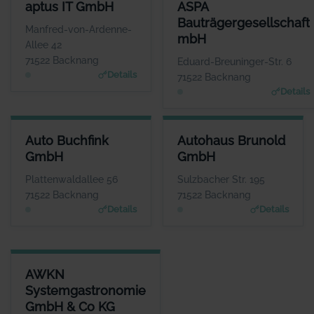
APTUS IT GMBH
ASPA BAUTRÄGERGESELLSCH
aptus IT GmbH
ASPA
ANSPRECHPARTNER
ANSPRECHP
Bauträgergesellschaft
Herr Reinhard Mayer
Herr Andreas B
Manfred-von-Ardenne-
mbH
WEBSITE
W
Allee 42
www.aptus.de
www.aspa-
71522 Backnang
Eduard-Breuninger-Str. 6
Details
71522 Backnang
Details
AUTO BUCHFINK GMBH
AUTOHAUS BRUNOLD GMBH
Auto Buchfink
Autohaus Brunold
ANSPRECHPARTNER
ANSPRECHPARTNER
GmbH
GmbH
Herr Lothar Buchfink
Herr Günther Uhrich
WEBSITE
WEBSITE
Plattenwaldallee 56
Sulzbacher Str. 195
www.auto-buchfink.de
www.brunold.de
71522 Backnang
71522 Backnang
Details
Details
AWKN SYSTEMGASTRONOMIE GMBH & CO KG
AWKN
ANSPRECHPARTNER
Systemgastronomie
Herr Hrisowalantis Betikis
GmbH & Co KG
WEBSITE