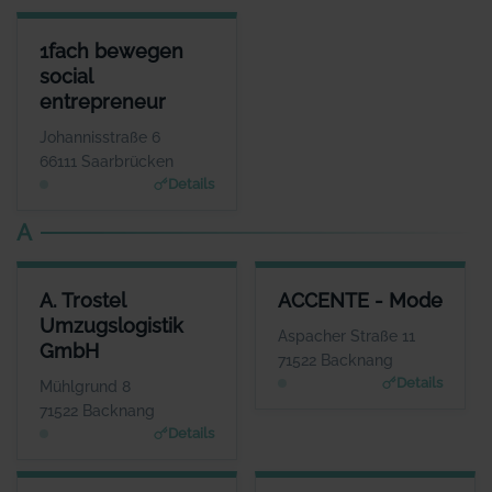
1FACH BEWEGEN SOCIAL ENTREPRENEUR
1fach bewegen
ANSPRECHPARTNER
social
Herr Volker Wieland
entrepreneur
WEBSITE
www.1fach-bewegen.de
Johannisstraße 6
66111 Saarbrücken
Details
A
A. TROSTEL UMZUGSLOGISTIK GMBH
ACCENTE - MODE
A. Trostel
ACCENTE - Mode
ANSPRECHPARTNER
ANSPRECHPARTNER
Umzugslogistik
Frau Corinna Trostel
Frau Sigrid Göttlich
Aspacher Straße 11
GmbH
WEBSITE
WEBSITE
71522 Backnang
www.trostel.eu
www.accente-mode.co
Details
Mühlgrund 8
m
71522 Backnang
Details