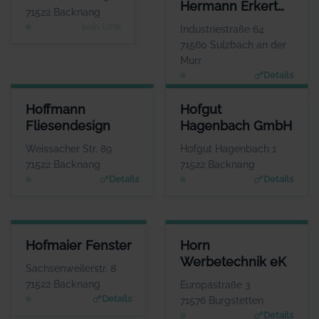
Hermann Erkert
WEBSITE
71522 Backnang
Keine Website hinterlegt
GmbH
kein Link
Industriestraße 64
71560 Sulzbach an der
Murr
Details
HOFFMANN FLIESENDESIGN
HOFGUT HAGENBACH GMBH
Hoffmann
Hofgut
ANSPRECHPARTNER
ANSPRECHPARTNER
Fliesendesign
Hagenbach GmbH
Herr Bernd Hoffmann
Herr Matthias Wurche
WEBSITE
WEBSITE
Weissacher Str. 89
Hofgut Hagenbach 1
www.hoffmann-fliesen.de
www.hofgut-hagenbach.de
71522 Backnang
71522 Backnang
Details
Details
HOFMAIER FENSTER
HORN WERBETECHNIK EK
Hofmaier Fenster
Horn
ANSPRECHPARTNER
ANSPRECHPARTNER
Werbetechnik eK
Herr Herbert
Herr Thomas Horn
Sachsenweilerstr. 8
Hofmaier
WEBSITE
71522 Backnang
Europastraße 3
www.horn-werbetechni
WEBSITE
Details
71576 Burgstetten
k.de
www.hofmaier-fenster.
Details
de