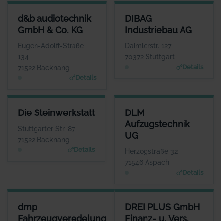
D&B AUDIOTECHNIK GMBH & CO. KG
DIBAG INDUSTRIEBAU AG
d&b audiotechnik
DIBAG
ANSPRECHPARTNER
ANSPRECHPARTNER
GmbH & Co. KG
Industriebau AG
Herr Amnon Harman
Herr Peter Vassholz
WEBSITE
WEBSITE
Eugen-Adolff-Straße
Daimlerstr. 127
www.dbaudio.com
www.dibag.de
134
70372 Stuttgart
Details
71522 Backnang
Details
DIE STEINWERKSTATT
DLM AUFZUGSTECHNIK UG
Die Steinwerkstatt
DLM
ANSPRECHPARTNER
ANSPRECHPARTNER
Aufzugstechnik
Herr Axel Groß
Herr Thorsten
Stuttgarter Str. 87
UG
Lehmann
WEBSITE
71522 Backnang
www.gross-steinwerkst
WEBSITE
Details
Herzogstraße 32
att.de
www.dlm-aufzugstechnik.
71546 Aspach
de
Details
DMP FAHRZEUGVEREDELUNG
DREI PLUS GMBH FINANZ- U. 
dmp
DREI PLUS GmbH
ANSPRECHPARTNER
ANSPR
Fahrzeugveredelung
Finanz- u. Vers.