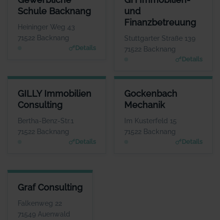
ANSPRECHPARTNER
ANSPRE
Schule Backnang
und
Frau Isolde Fleuchaus
Herr G
Finanzbetreuung
WEBSITE
Heininger Weg 43
www.gs-bk.de
www.gh-immo-
71522 Backnang
Stuttgarter Straße 139
Details
71522 Backnang
Details
GILLY IMMOBILIEN CONSULTING
GOCKENBACH MECHANIK
GILLY Immobilien
Gockenbach
ANSPRECHPARTNER
ANSPRECHPARTNER
Consulting
Mechanik
Herr Marcel Gilly
Frau Barbara Braun
WEBSITE
WEBSITE
Bertha-Benz-Str.1
Im Kusterfeld 15
www.gilly-immobilien.de
www.gockenbach-faess
71522 Backnang
71522 Backnang
er.de
Details
Details
GRAF CONSULTING
Graf Consulting
ANSPRECHPARTNER
Herr Charley Graf
Falkenweg 22
WEBSITE
71549 Auenwald
www.grafconsulting.eu