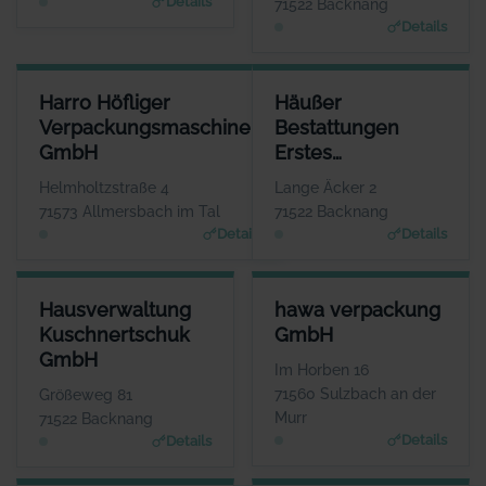
Details
71522 Backnang
Details
HARRO HÖFLIGER VERPACKUNGSMASCHINEN GMBH
HÄUSSER BESTATTUNGEN ER
Harro Höfliger
Häußer
ANSPRECHPARTNER
Verpackungsmaschinen
Bestattungen
Herr Markus Höfliger
GmbH
Erstes
WEBSITE
www.hoefliger.de
Backnanger
Helmholtzstraße 4
Lange Äcker 2
Bestattungsinstitut
71573 Allmersbach im Tal
71522 Backnang
Details
Details
HAUSVERWALTUNG KUSCHNERTSCHUK GMBH
HAWA VERPACKUNG GMBH
Hausverwaltung
hawa verpackung
ANSPRECHPARTNER
ANSPRECHPARTNER
Kuschnertschuk
GmbH
Frau Christine Kuschnertschuk
Herr Aaron Ceskutti
GmbH
WEBSITE
WEBSITE
Im Horben 16
Www.Kuschnertschuk.de
www.hawa-verpackung.d
71560 Sulzbach an der
Größeweg 81
e
Murr
71522 Backnang
Details
Details