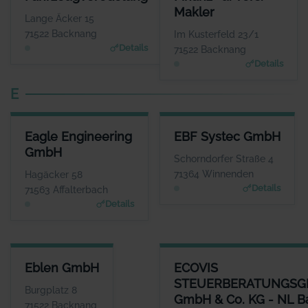
Herr Dominic Pedersen
Herr And
Makler
WEBSITE
Lange Äcker 15
www.dmp-fahrzeugveredel
www.dre
71522 Backnang
Im Kusterfeld 23/1
ung.de
Details
71522 Backnang
Details
E
EAGLE ENGINEERING GMBH
EBF SYSTEC GMBH
Eagle Engineering
EBF Systec GmbH
ANSPRECHPARTNER
ANSPRECHPARTNER
GmbH
Herr Max Adler
Herr Dieter Ebel
Schorndorfer Straße 4
WEBSITE
WEBSITE
71364 Winnenden
Hagäcker 58
www.Eagleengineering.de
www.ebf.net
Details
71563 Affalterbach
Details
EBLEN GMBH
ECOVIS STEUERBERATUNGSGE
Eblen GmbH
ECOVIS
ANSPRECHPARTNER
STEUERBERATUNGSG
Herr Holger Krauss
Burgplatz 8
GmbH & Co. KG - NL 
WEBSITE
71522 Backnang