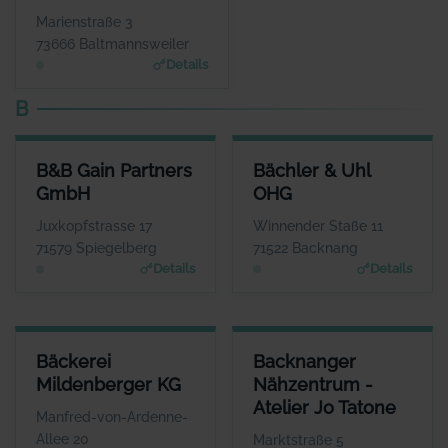
www.joepenas.com
Marienstraße 3
73666 Baltmannsweiler
Details
B
B&B GAIN PARTNERS GMBH
BÄCHLER & UHL OHG
B&B Gain Partners
Bächler & Uhl
ANSPRECHPARTNER
ANSPRECHPARTNER
GmbH
OHG
Herr Hans Günter Lind
Herr Andreas Uhl
WEBSITE
WEBSITE
Juxkopfstrasse 17
Winnender Staße 11
www.bb-gain.eu
www.allianz.de
71579 Spiegelberg
71522 Backnang
Details
Details
BÄCKEREI MILDENBERGER KG
BACKNANGER NÄHZENTRUM - 
Bäckerei
Backnanger
ANSPRECHPARTNER
Mildenberger KG
Nähzentrum -
Herr Bernd Mildenberger
Herr
Atelier Jo Tatone
WEBSITE
Manfred-von-Ardenne-
www.mildenberger.eu
K
Allee 20
Marktstraße 5