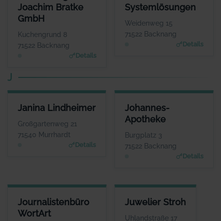
ANSPRECHPARTNER
ANSPRECHPARTNER
Joachim Bratke
Systemlösungen
Herr Joachim Bratke
Herr Jürgen
GmbH
Lehmann
WEBSITE
Weidenweg 15
www.kabelinternetberatung.de
WEBSITE
71522 Backnang
Kuchengrund 8
www.itsystemloesunge
Details
71522 Backnang
n.de
Details
J
JANINA LINDHEIMER
JOHANNES-APOTHEKE
Janina Lindheimer
Johannes-
ANSPRECHPARTNER
ANSPRECHPARTNER
Apotheke
Frau Janina
Herr Thomas Förster
Großgartenweg 21
Lindheimer
WEBSITE
71540 Murrhardt
Burgplatz 3
www.johannes-apothek
WEBSITE
Details
71522 Backnang
e.eu
www.lindheimer.aktuell
Details
-verein.de
JOURNALISTENBÜRO WORTART
JUWELIER STROH
Journalistenbüro
Juwelier Stroh
ANSPRECHPARTNER
ANSPRECHPARTNER
WortArt
Frau Birgit Schneider
Herr Götz Stroh
Uhlandstraße 17