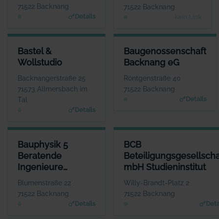
71522 Backnang
71522 Backnang
Details
kein Link
BASTEL & WOLLSTUDIO
BAUGENOSSENSCHAFT BACK
Bastel &
Baugenossenschaft
ANSPRECHPARTNER
ANSPRECHP
Wollstudio
Backnang eG
Frau Andrea Klink
Herr Raphael 
WEBSITE
W
Backnangerstraße 25
Röntgenstraße 40
www.mein-wollstudio.d
www.baug
71573 Allmersbach im
71522 Backnang
e
Details
Tal
Details
BAUPHYSIK 5 BERATENDE INGENIEURE PARTGMBB
BCB BETEILIGUNGSGESELLSC
Bauphysik 5
BCB
ANSPRECHPARTNER
Beratende
Beteiligungsgesellscha
Herr Steffen Blessing
Ingenieure
mbH Studieninstitut
WEBSITE
www.bauphysik5.de
PartGmbB
Blumenstraße 22
Willy-Brandt-Platz 2
71522 Backnang
71522 Backnang
Details
Deta