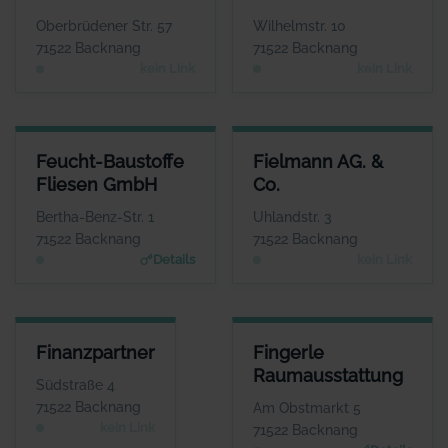
Herr Jürgen Heinrich
Herr Jörg Fahrbach
WEBSITE
WEBSITE
Oberbrüdener Str. 57
Wilhelmstr. 10
Keine Website hinterlegt
Keine Website hinterlegt
71522 Backnang
71522 Backnang
kein Link
kein Link
FEUCHT-BAUSTOFFE FLIESEN GMBH
FIELMANN AG. & CO.
Feucht-Baustoffe
Fielmann AG. &
ANSPRECHPARTNER
ANSPRECHPARTNER
Fliesen GmbH
Co.
Herr Volker Nasser
Herr Andreas
Kitschke
WEBSITE
Bertha-Benz-Str. 1
Uhlandstr. 3
www.feucht-backnang.de
WEBSITE
71522 Backnang
71522 Backnang
Keine Website hinterlegt
Details
kein Link
FINANZPARTNER
FINGERLE RAUMAUSSTATTUN
Finanzpartner
Fingerle
ANSPRECHPARTNER
ANSPRECHPARTNE
Raumausstattung
Herr Werner Grau
Frau Heike Fingerl
Südstraße 4
WEBSITE
WEBSIT
71522 Backnang
Am Obstmarkt 5
www.fingerle-raumausstattun
Keine Website hinterlegt
kein Link
71522 Backnang
g.de