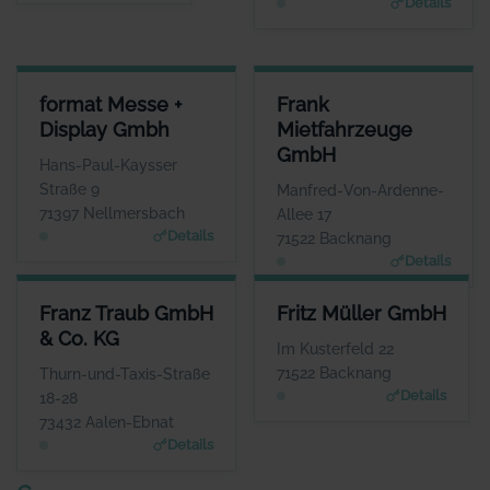
Details
FORMAT MESSE + DISPLAY GMBH
FRANK MIETFAHRZEUGE GMB
format Messe +
Frank
ANSPRECHPARTNER
ANSPRECHPARTNE
Display Gmbh
Mietfahrzeuge
Frau Miriam Görner
Frau Janine Fran
GmbH
WEBSITE
WEBSIT
Hans-Paul-Kaysser
www.formatdisplay.de
www.frank-mietfahrzeuge.de
Straße 9
Manfred-Von-Ardenne-
71397 Nellmersbach
Allee 17
Details
71522 Backnang
Details
FRANZ TRAUB GMBH & CO. KG
FRITZ MÜLLER GMBH
Franz Traub GmbH
Fritz Müller GmbH
ANSPRECHPARTNER
ANSPRECHPARTNER
& Co. KG
Herr Tobias Zehnder
Herr Manfred Böhret
Im Kusterfeld 22
WEBSITE
WEBSITE
71522 Backnang
Thurn-und-Taxis-Straße
www.franz-traub.de
www.fritzmueller.biz
Details
18-28
73432 Aalen-Ebnat
Details