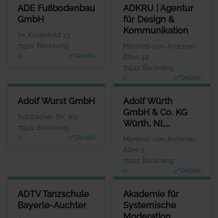
ADE FUSSBODENBAU GMBH
ADKRU | AGENTUR FÜR DESI
ADE Fußbodenbau
ADKRU | Agentur
ANSPRECHPARTNER
GmbH
für Design &
Frau Silke Ade
Kommunikation
WEBSITE
Im Kusterfeld 23
www.adegmbh.de
71522 Backnang
Manfred-von-Ardenne-
Details
Allee 42
71522 Backnang
Details
ADOLF WURST GMBH
ADOLF WÜRTH GMBH & CO. K
Adolf Wurst GmbH
Adolf Würth
ANSPRECHPARTNER
GmbH & Co. KG
Herr Mario Bay
Sulzbacher Str. 162
Würth, NL
WEBSITE
71522 Backnang
www.badforumbacknan
Backnang
Details
Manfred-von-Ardenne-
g.de
Allee 1
71522 Backnang
Details
ADTV TANZSCHULE BAYERLE-AUCHTER
AKADEMIE FÜR SYSTEMISCHE
ADTV Tanzschule
Akademie für
ANSPRECHPARTNER
ANSPR
Bayerle-Auchter
Systemische
Herr Raphael Auchter
Frau Mic
Moderation
WEBSITE