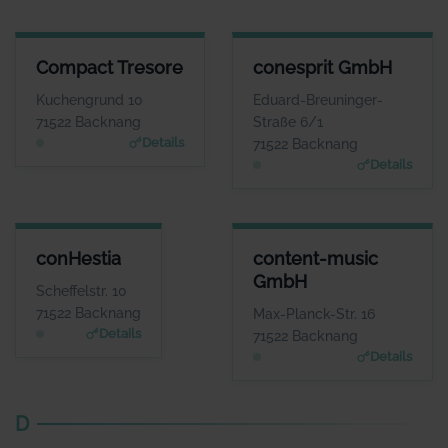
COMPACT TRESORE
CONESPRIT GMBH
Compact Tresore
conesprit GmbH
ANSPRECHPARTNER
ANSPRECHPARTNER
Frau Julia Teller
Herr Roman
Kuchengrund 10
Eduard-Breuninger-
Douverne
WEBSITE
71522 Backnang
Straße 6/1
www.compact-tresore.
WEBSITE
Details
71522 Backnang
de
www.conesprit.de
Details
CONHESTIA
CONTENT-MUSIC GMBH
conHestia
content-music
ANSPRECHPARTNER
ANSPRECHPARTNER
GmbH
Herr Manfred
Herr Josh Kochhann
Scheffelstr. 10
Wasserberg
WEBSITE
71522 Backnang
Max-Planck-Str. 16
www.content-music.de
WEBSITE
Details
71522 Backnang
www.conhestia.de
Details
D