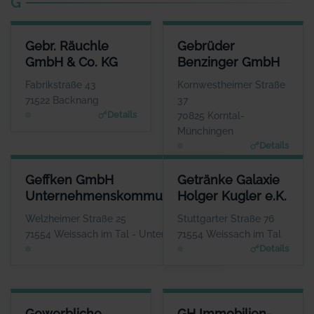
G
GEBR. RÄUCHLE GMBH & CO. KG
GEBRÜDER BENZINGER GMBH
Gebr. Räuchle
Gebrüder
ANSPRECHPARTNER
ANSPRECHPARTNER
GmbH & Co. KG
Benzinger GmbH
Herr Maximilian Räuchle
Herr Patrik Diewald
WEBSITE
WEBSITE
Fabrikstraße 43
Kornwestheimer Straße
www.raeuchle.com
www.gebrueder-benzinger.d
71522 Backnang
37
e
Details
70825 Korntal-
Münchingen
Details
GEFFKEN GMBH UNTERNEHMENSKOMMUNIKATION
GETRÄNKE GALAXIE HOLGER K
Geffken GmbH
Getränke Galaxie
ANSPRECHPARTNER
ANSPRE
Unternehmenskommunikation
Holger Kugler e.K.
Herr Thomas Geffken
Herr Hol
WEBSITE
Welzheimer Straße 25
Stuttgarter Straße 76
www.geffken.net
www.getraenke-g
71554 Weissach im Tal - Unterweissach
71554 Weissach im Tal
Details
Details
GEWERBLICHE SCHULE BACKNANG
GH IMMOBILIEN- UND FINAN
Gewerbliche
GH Immobilien-