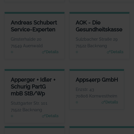
ANDREAS SCHUBERT SERVICE-EXPERTEN
AOK - DIE GESUNDHEITSKASS
Andreas Schubert
AOK - Die
ANSPRECHPARTNER
ANSPRECHPARTNE
Service-Experten
Gesundheitskasse
Herr Andreas Schubert
Herr Dominik Pary
WEBSITE
WEBSIT
Ginsterhalde 20
Sulzbacher Straße 29
www.habenseite.de
www.aok.de/bw
71549 Auenwald
71522 Backnang
Details
Details
APPERGER + IDLER + SCHURIG PARTG MBB STB/WP
APPS4ERP GMBH
Apperger + Idler +
Apps4erp GmbH
ANSPRECHPARTNER
ANSPRECHPARTNER
Schurig PartG
Frau Simone Apperger-Fichtner
Herr Thomas
Enzstr. 43
mbB StB/Wp
Schmischke
WEBSITE
70806 Kornwestheim
www.apperger-idler.de
WEBSITE
Details
Stuttgarter Str. 101
www.appsin.de
71522 Backnang
Details