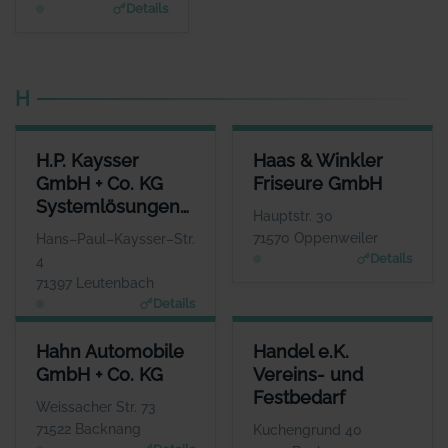
Details
H
H.P. KAYSSER GMBH + CO. KG SYSTEMLÖSUNGEN IN METALL
HAAS & WINKLER FRISEURE 
H.P. Kaysser
Haas & Winkler
ANSPRECHPARTNER
ANSPRECHPART
GmbH + Co. KG
Friseure GmbH
Herr Thomas Kaysser
Frau Rebacca H
Systemlösungen
WEBSITE
WEBS
Hauptstr. 30
www.haas-winkler-friseure
www.kaysser.de
in Metall
71570 Oppenweiler
Hans–Paul–Kaysser–Str.
Details
4
71397 Leutenbach
Details
HAHN AUTOMOBILE GMBH + CO. KG
HANDEL E.K. VEREINS- UND 
Hahn Automobile
Handel e.K.
ANSPRECHPARTNER
ANSPREC
GmbH + Co. KG
Vereins- und
Herr Frank Stotz
Herr Ti
Festbedarf
WEBSITE
Weissacher Str. 73
www.hahn-automobile.de
www.handel-vereins
71522 Backnang
Kuchengrund 40