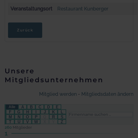
Veranstaltungsort
Restaurant Kunberger
Zurück
Unsere
Mitgliedsunternehmen
Mitglied werden
-
Mitgliedsdaten ändern
A
B
C
D
E
Alle
F
G
H
I
J
K
L
M
N
O
P
Q
R
S
T
U
V
W
X
Y
Z
260
Mitglieder
1