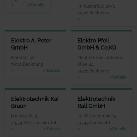
www.wuerttembergisch
Details
Im Kusterfeld 23/1
e.de/versicherungen/e
71522 Backnang
blen.gmbh
ELEKTRO A. PETER GMBH
ELEKTRO PFEIL GMBH & CO.K
Elektro A. Peter
Elektro Pfeil
ANSPRECHPARTNER
ANSPRECHPARTNE
GmbH
GmbH & Co.KG
Herr Heiko und Ralf
Herr Steffen Pfei
Peter
WEBSIT
Marktstr. 46
Manfred-von-Ardenne-
www.elektro-pfeil.com
WEBSITE
71522 Backnang
Allee 44
www.elektro-apeter.de
Details
71522 Backnang
Details
ELEKTROTECHNIK KAI BRAUN
ELEKTROTECHNIK RALL GMBH
Elektrotechnik Kai
Elektrotechnik
ANSPRECHPARTNER
ANSPRECHPARTNER
Braun
Rall GmbH
Frau Franziska Braun
Herr Andre Kengerter
WEBSITE
WEBSITE
Bachstraße 3
Im Wiesengrund 15
Www.elektrotechnik-kb.de
www.elektrotechnik-rall.de
71554 Weissach im Tal
71549 Auenwald
Details
Details