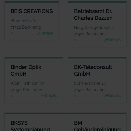
BEIS CREATIONS
BETRIEBSARZT DR. CHARLES 
BEIS CREATIONS
Betriebsarzt Dr.
ANSPRECHPARTNER
ANSPRECHP
Charles Dazzan
Herr Georg Beis
Herr Charles 
Blumenstraße 22
WEBSITE
W
71522 Backnang
Hofgut Hagenbach 1
www.beis-creations.co
www.hausarztpraxis-backn
Details
71522 Backnang
m
Details
BINDER OPTIK GMBH
BK-TELECONSULT GMBH
Binder Optik
BK-Teleconsult
ANSPRECHPARTNER
ANSPRECHPARTNER
GmbH
GmbH
Herr Helmut Baur
Herr Martin Götzer
WEBSITE
WEBSITE
Wolf-Hirth-Str. 37
Schillerstraße 49
www.binder-optik.de
www.bk-teleconsult.de
71034 Böblingen
71522 Backnang
Details
Details
BKSYS SYSTEMPLANUNG SYSTEMHAUS FÜR ANWENDUNGSSOF
BM GEBÄUDEREINIGUNG
BKSYS
BM
ANSPRECHPARTNER
ANSPRECHPA
Systemplanung
Gebäudereinigung