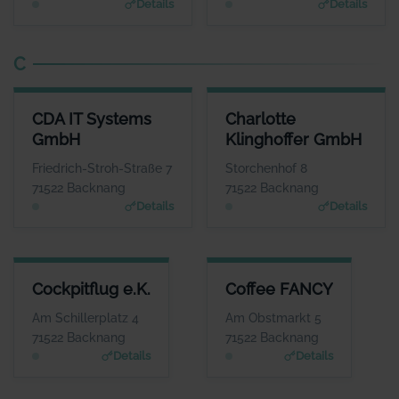
Details
Details
C
CDA IT SYSTEMS GMBH
CHARLOTTE KLINGHOFFER G
CDA IT Systems
Charlotte
ANSPRECHPARTNER
ANSPRECHPART
GmbH
Klinghoffer GmbH
Herr Johannes Enge
Frau Charlotte Klinghof
WEBSITE
WEBS
Friedrich-Stroh-Straße 7
Storchenhof 8
www.cda-it-system.de
www.zur-ruhe.
71522 Backnang
71522 Backnang
Details
Details
COCKPITFLUG E.K.
COFFEE FANCY
Cockpitflug e.K.
Coffee FANCY
ANSPRECHPARTNER
ANSPRECHPARTNER
Herr Carsten Hansen
Herr Daniel Mendes
Am Schillerplatz 4
Am Obstmarkt 5
WEBSITE
WEBSITE
71522 Backnang
71522 Backnang
www.cockpitflug.de
www.coffee-fancy.de
Details
Details