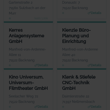
Gartenstraße 2
Donaustr. 7
71560 Sulzbach an der
71522 Backnang
Details
Murr
kein Link
KERRES ANLAGENSYSTEME GMBH
KIENZLE BÜRO- PLANUNG UN
Kerres
Kienzle Büro-
ANSPRECHPARTNER
ANS
Anlagensysteme
Planung und
Herr Viktor Pal
Herr 
GmbH
Einrichtung
WEBSITE
www.kerres-group.de
www.kienzle-bueroe
Manfred-von-Ardenne-
Manfred-von-Ardenne
Allee 11
Allee 40
71522 Backnang
71522 Backnang
Details
Details
KINO UNIVERSUM, UNIVERSUM-FILMTHEATER GMBH
KLENK & STIEFELE CNC-TECH
Kino Universum,
Klenk & Stiefele
ANSPRECHPARTNER
ANSPRECH
Universum-
CNC-Technik
Herr Bernhard Eppler
Herr Andreas 
Filmtheater GmbH
GmbH
WEBSITE
www.backnangerkinos.de
www.klenk-stie
Seelacher Weg 72
Daimlerstraße 22
71522 Backnang
71397 Nellmersbach
Details
Details