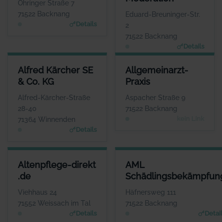
Öhringer Straße 7
www.tanzschule-backnang.de
www.Akademie-fuer-Systemis
71522 Backnang
Eduard-Breuninger-Str.
Details
2
71522 Backnang
Details
ALFRED KÄRCHER SE & CO. KG
ALLGEMEINARZT-PRAXIS
Alfred Kärcher SE
Allgemeinarzt-
ANSPRECHPARTNER
ANSPRECHPARTNER
& Co. KG
Praxis
Herr Hartmut Jenner
Frau Susanne Thies-
Tenschert
WEBSITE
Alfred-Kärcher-Straße
Aspacher Straße 9
www.de.kaercher.com
WEBSITE
28-40
71522 Backnang
Keine Website hinterlegt
kein Link
71364 Winnenden
Details
ALTENPFLEGE-DIREKT .DE
AML SCHÄDLINGSBEKÄMPFU
Altenpflege-direkt
AML
ANSPRECHPARTNER
ANSPRECHPARTN
.de
Schädlingsbekämpfun
Frau Krisztina
Herr Adrian Mach
Mieszkalski
WEBSI
Viehhaus 24
Häfnersweg 111
www.aml-schaedlingsbekaem
WEBSITE
71552 Weissach im Tal
71522 Backnang
pfung.de
www.altenpflege-direkt.
Details
Detai
de