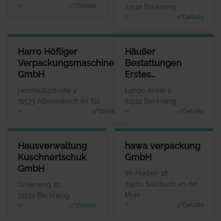
Details
71522 Backnang
Details
HARRO HÖFLIGER VERPACKUNGSMASCHINEN GMBH
HÄUSSER BESTATTUNGEN ER
Harro Höfliger
Häußer
ANSPRECHPARTNER
Verpackungsmaschinen
Bestattungen
Herr Markus Höfliger
GmbH
Erstes
WEBSITE
www.hoefliger.de
Backnanger
Helmholtzstraße 4
Lange Äcker 2
Bestattungsinstitut
71573 Allmersbach im Tal
71522 Backnang
Details
Details
HAUSVERWALTUNG KUSCHNERTSCHUK GMBH
HAWA VERPACKUNG GMBH
Hausverwaltung
hawa verpackung
ANSPRECHPARTNER
ANSPRECHPARTNER
Kuschnertschuk
GmbH
Frau Christine Kuschnertschuk
Herr Aaron Ceskutti
GmbH
WEBSITE
WEBSITE
Im Horben 16
Www.Kuschnertschuk.de
www.hawa-verpackung.d
71560 Sulzbach an der
Größeweg 81
e
Murr
71522 Backnang
Details
Details