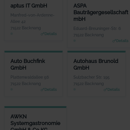
APTUS IT GMBH
ASPA BAUTRÄGERGESELLSCH
aptus IT GmbH
ASPA
ANSPRECHPARTNER
ANSPRECHP
Bauträgergesellschaft
Herr Reinhard Mayer
Herr Andreas B
Manfred-von-Ardenne-
mbH
WEBSITE
W
Allee 42
www.aptus.de
www.aspa-
71522 Backnang
Eduard-Breuninger-Str. 6
Details
71522 Backnang
Details
AUTO BUCHFINK GMBH
AUTOHAUS BRUNOLD GMBH
Auto Buchfink
Autohaus Brunold
ANSPRECHPARTNER
ANSPRECHPARTNER
GmbH
GmbH
Herr Lothar Buchfink
Herr Günther Uhrich
WEBSITE
WEBSITE
Plattenwaldallee 56
Sulzbacher Str. 195
www.auto-buchfink.de
www.brunold.de
71522 Backnang
71522 Backnang
Details
Details
AWKN SYSTEMGASTRONOMIE GMBH & CO KG
AWKN
ANSPRECHPARTNER
Systemgastronomie
Herr Hrisowalantis Betikis
GmbH & Co KG