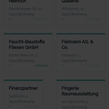
Heinrich
Glaserei
Herr Jürgen Heinrich
Herr Jörg Fahrbach
WEBSITE
WEBSITE
Oberbrüdener Str. 57
Wilhelmstr. 10
Keine Website hinterlegt
Keine Website hinterlegt
71522 Backnang
71522 Backnang
kein Link
kein Link
FEUCHT-BAUSTOFFE FLIESEN GMBH
FIELMANN AG. & CO.
Feucht-Baustoffe
Fielmann AG. &
ANSPRECHPARTNER
ANSPRECHPARTNER
Fliesen GmbH
Co.
Herr Volker Nasser
Herr Andreas
Kitschke
WEBSITE
Bertha-Benz-Str. 1
Uhlandstr. 3
www.feucht-backnang.de
WEBSITE
71522 Backnang
71522 Backnang
Keine Website hinterlegt
Details
kein Link
FINANZPARTNER
FINGERLE RAUMAUSSTATTUN
Finanzpartner
Fingerle
ANSPRECHPARTNER
ANSPRECHPARTNE
Raumausstattung
Herr Werner Grau
Frau Heike Fingerl
Südstraße 4
WEBSITE
WEBSIT
71522 Backnang
Am Obstmarkt 5
www.fingerle-raumausstattun
Keine Website hinterlegt
kein Link
71522 Backnang
g.de