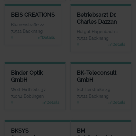
BEIS CREATIONS
BETRIEBSARZT DR. CHARLES 
BEIS CREATIONS
Betriebsarzt Dr.
ANSPRECHPARTNER
ANSPRECHP
Charles Dazzan
Herr Georg Beis
Herr Charles 
Blumenstraße 22
WEBSITE
W
71522 Backnang
Hofgut Hagenbach 1
www.beis-creations.co
www.hausarztpraxis-backn
Details
71522 Backnang
m
Details
BINDER OPTIK GMBH
BK-TELECONSULT GMBH
Binder Optik
BK-Teleconsult
ANSPRECHPARTNER
ANSPRECHPARTNER
GmbH
GmbH
Herr Helmut Baur
Herr Martin Götzer
WEBSITE
WEBSITE
Wolf-Hirth-Str. 37
Schillerstraße 49
www.binder-optik.de
www.bk-teleconsult.de
71034 Böblingen
71522 Backnang
Details
Details
BKSYS SYSTEMPLANUNG SYSTEMHAUS FÜR ANWENDUNGSSOF
BM GEBÄUDEREINIGUNG
BKSYS
BM
ANSPRECHPARTNER
ANSPRECHPA