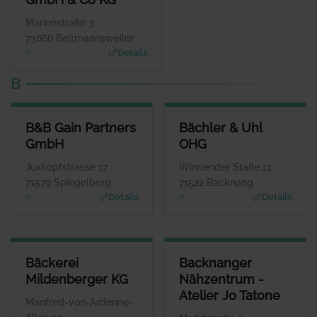
WEBSITE
www.joepenas.com
Marienstraße 3
73666 Baltmannsweiler
Details
B
B&B GAIN PARTNERS GMBH
BÄCHLER & UHL OHG
B&B Gain Partners
Bächler & Uhl
ANSPRECHPARTNER
ANSPRECHPARTNER
GmbH
OHG
Herr Hans Günter Lind
Herr Andreas Uhl
WEBSITE
WEBSITE
Juxkopfstrasse 17
Winnender Staße 11
www.bb-gain.eu
www.allianz.de
71579 Spiegelberg
71522 Backnang
Details
Details
BÄCKEREI MILDENBERGER KG
BACKNANGER NÄHZENTRUM - 
Bäckerei
Backnanger
ANSPRECHPARTNER
Mildenberger KG
Nähzentrum -
Herr Bernd Mildenberger
Herr
Atelier Jo Tatone
WEBSITE
Manfred-von-Ardenne-
www.mildenberger.eu
K