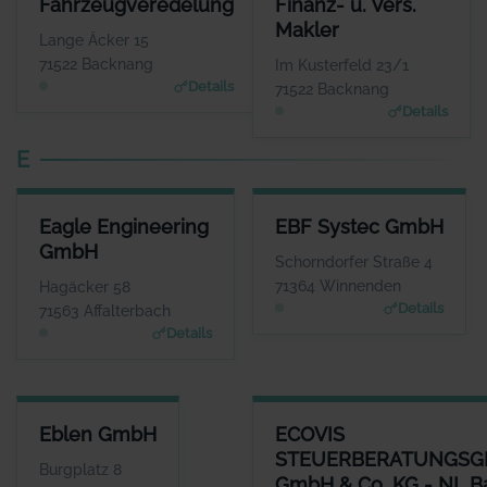
Fahrzeugveredelung
Finanz- u. Vers.
Herr Dominic Pedersen
Herr And
Makler
WEBSITE
Lange Äcker 15
www.dmp-fahrzeugveredel
www.dre
71522 Backnang
Im Kusterfeld 23/1
ung.de
Details
71522 Backnang
Details
E
EAGLE ENGINEERING GMBH
EBF SYSTEC GMBH
Eagle Engineering
EBF Systec GmbH
ANSPRECHPARTNER
ANSPRECHPARTNER
GmbH
Herr Max Adler
Herr Dieter Ebel
Schorndorfer Straße 4
WEBSITE
WEBSITE
71364 Winnenden
Hagäcker 58
www.Eagleengineering.de
www.ebf.net
Details
71563 Affalterbach
Details
EBLEN GMBH
ECOVIS STEUERBERATUNGSGE
Eblen GmbH
ECOVIS
ANSPRECHPARTNER
STEUERBERATUNGSG
Herr Holger Krauss
Burgplatz 8
GmbH & Co. KG - NL 
WEBSITE