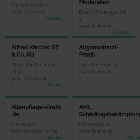
Moderation
WEBSITE
Öhringer Straße 7
www.tanzschule-backnang.de
www.Akademie-fuer-Systemis
71522 Backnang
Eduard-Breuninger-Str.
Details
2
71522 Backnang
Details
ALFRED KÄRCHER SE & CO. KG
ALLGEMEINARZT-PRAXIS
Alfred Kärcher SE
Allgemeinarzt-
ANSPRECHPARTNER
ANSPRECHPARTNER
& Co. KG
Praxis
Herr Hartmut Jenner
Frau Susanne Thies-
Tenschert
WEBSITE
Alfred-Kärcher-Straße
Aspacher Straße 9
www.de.kaercher.com
WEBSITE
28-40
71522 Backnang
Keine Website hinterlegt
kein Link
71364 Winnenden
Details
ALTENPFLEGE-DIREKT .DE
AML SCHÄDLINGSBEKÄMPFU
Altenpflege-direkt
AML
ANSPRECHPARTNER
ANSPRECHPARTN
.de
Schädlingsbekämpfun
Frau Krisztina
Herr Adrian Mach
Mieszkalski
WEBSI
Viehhaus 24
Häfnersweg 111
www.aml-schaedlingsbekaem
WEBSITE
71552 Weissach im Tal
71522 Backnang
pfung.de
www.altenpflege-direkt.
Details
Detai
de