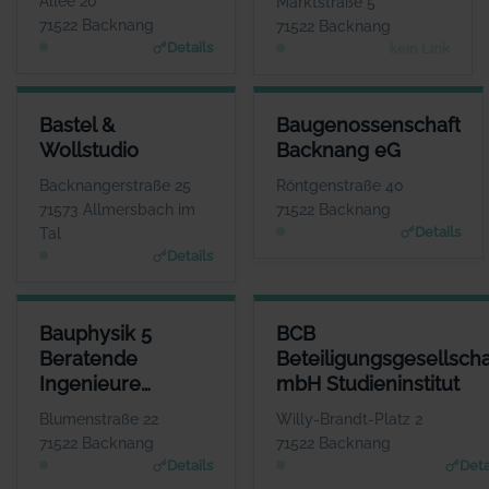
Allee 20
Marktstraße 5
71522 Backnang
71522 Backnang
Details
kein Link
BASTEL & WOLLSTUDIO
BAUGENOSSENSCHAFT BACK
Bastel &
Baugenossenschaft
ANSPRECHPARTNER
ANSPRECHP
Wollstudio
Backnang eG
Frau Andrea Klink
Herr Raphael 
WEBSITE
W
Backnangerstraße 25
Röntgenstraße 40
www.mein-wollstudio.d
www.baug
71573 Allmersbach im
71522 Backnang
e
Details
Tal
Details
BAUPHYSIK 5 BERATENDE INGENIEURE PARTGMBB
BCB BETEILIGUNGSGESELLSC
Bauphysik 5
BCB
ANSPRECHPARTNER
Beratende
Beteiligungsgesellscha
Herr Steffen Blessing
Ingenieure
mbH Studieninstitut
WEBSITE
www.bauphysik5.de
PartGmbB
Blumenstraße 22
Willy-Brandt-Platz 2
71522 Backnang
71522 Backnang
Details
Deta