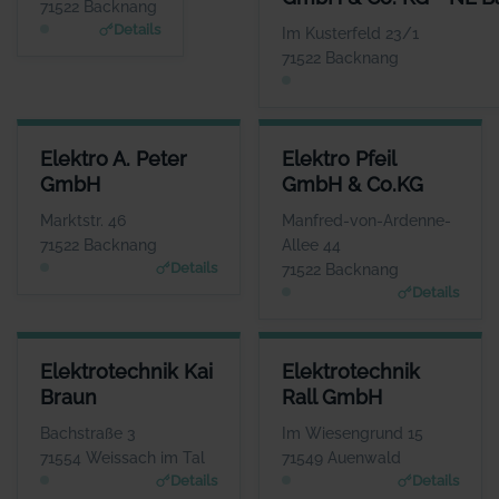
71522 Backnang
www.wuerttembergisch
Details
Im Kusterfeld 23/1
e.de/versicherungen/e
71522 Backnang
blen.gmbh
ELEKTRO A. PETER GMBH
ELEKTRO PFEIL GMBH & CO.K
Elektro A. Peter
Elektro Pfeil
ANSPRECHPARTNER
ANSPRECHPARTNE
GmbH
GmbH & Co.KG
Herr Heiko und Ralf
Herr Steffen Pfei
Peter
WEBSIT
Marktstr. 46
Manfred-von-Ardenne-
www.elektro-pfeil.com
WEBSITE
71522 Backnang
Allee 44
www.elektro-apeter.de
Details
71522 Backnang
Details
ELEKTROTECHNIK KAI BRAUN
ELEKTROTECHNIK RALL GMBH
Elektrotechnik Kai
Elektrotechnik
ANSPRECHPARTNER
ANSPRECHPARTNER
Braun
Rall GmbH
Frau Franziska Braun
Herr Andre Kengerter
WEBSITE
WEBSITE
Bachstraße 3
Im Wiesengrund 15
Www.elektrotechnik-kb.de
www.elektrotechnik-rall.de
71554 Weissach im Tal
71549 Auenwald
Details
Details