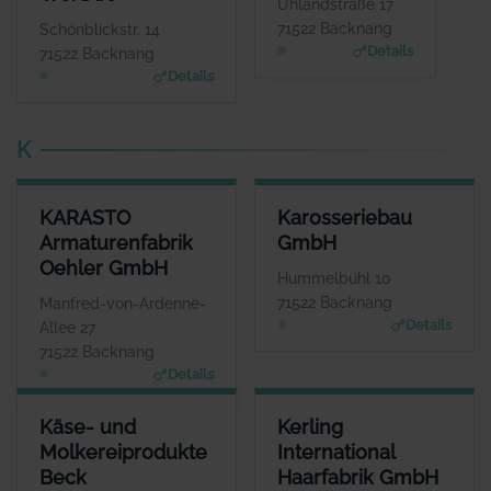
Frau Birgit Schneider
Herr Götz Stroh
Uhlandstraße 17
WEBSITE
WEBSITE
71522 Backnang
Schönblickstr. 14
www.wortart-texte.de
www.juwelier-stroh.de
Details
71522 Backnang
Details
K
KARASTO ARMATURENFABRIK OEHLER GMBH
KAROSSERIEBAU GMBH
KARASTO
Karosseriebau
ANSPRECHPARTNER
ANSPRECHPARTNER
Armaturenfabrik
GmbH
Frau Carola Reese
Herr Romy Fritz
Oehler GmbH
WEBSITE
WEBSITE
Hummelbühl 10
www.karasto.de
www.fritz-karosserieba
71522 Backnang
Manfred-von-Ardenne-
u.de
Details
Allee 27
71522 Backnang
Details
KÄSE- UND MOLKEREIPRODUKTE BECK
KERLING INTERNATIONAL HA
Käse- und
Kerling
ANSPRECHPARTNER
ANSP
Molkereiprodukte
International
Herr Eberhard Beck
Herr Ro
Beck
Haarfabrik GmbH
WEBSITE