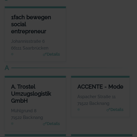
1FACH BEWEGEN SOCIAL ENTREPRENEUR
1fach bewegen
ANSPRECHPARTNER
social
Herr Volker Wieland
entrepreneur
WEBSITE
www.1fach-bewegen.de
Johannisstraße 6
66111 Saarbrücken
Details
A
A. TROSTEL UMZUGSLOGISTIK GMBH
ACCENTE - MODE
A. Trostel
ACCENTE - Mode
ANSPRECHPARTNER
ANSPRECHPARTNER
Umzugslogistik
Frau Corinna Trostel
Frau Sigrid Göttlich
Aspacher Straße 11
GmbH
WEBSITE
WEBSITE
71522 Backnang
www.trostel.eu
www.accente-mode.co
Details
Mühlgrund 8
m
71522 Backnang
Details