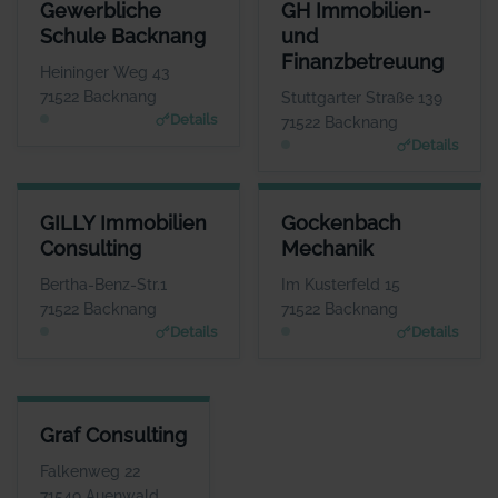
GEWERBLICHE SCHULE BACKNANG
GH IMMOBILIEN- UND FINAN
Gewerbliche
GH Immobilien-
ANSPRECHPARTNER
ANSPRE
Schule Backnang
und
Frau Isolde Fleuchaus
Herr G
Finanzbetreuung
WEBSITE
Heininger Weg 43
www.gs-bk.de
www.gh-immo-
71522 Backnang
Stuttgarter Straße 139
Details
71522 Backnang
Details
GILLY IMMOBILIEN CONSULTING
GOCKENBACH MECHANIK
GILLY Immobilien
Gockenbach
ANSPRECHPARTNER
ANSPRECHPARTNER
Consulting
Mechanik
Herr Marcel Gilly
Frau Barbara Braun
WEBSITE
WEBSITE
Bertha-Benz-Str.1
Im Kusterfeld 15
www.gilly-immobilien.de
www.gockenbach-faess
71522 Backnang
71522 Backnang
er.de
Details
Details
GRAF CONSULTING
Graf Consulting
ANSPRECHPARTNER
Herr Charley Graf
Falkenweg 22
WEBSITE
71549 Auenwald