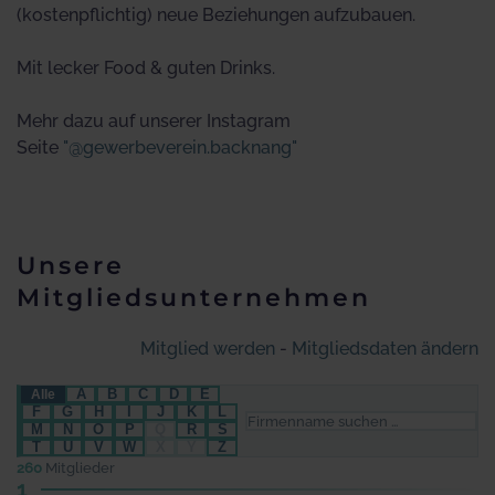
(kostenpflichtig) neue Beziehungen aufzubauen.
Mit lecker Food & guten Drinks.
Mehr dazu auf unserer Instagram
Seite
"@gewerbeverein.backnang"
Unsere
Mitgliedsunternehmen
Mitglied werden
-
Mitgliedsdaten ändern
A
B
C
D
E
Alle
F
G
H
I
J
K
L
M
N
O
P
Q
R
S
T
U
V
W
X
Y
Z
260
Mitglieder
1