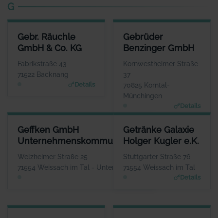
G
GEBR. RÄUCHLE GMBH & CO. KG
GEBRÜDER BENZINGER GMBH
Gebr. Räuchle
Gebrüder
ANSPRECHPARTNER
ANSPRECHPARTNER
GmbH & Co. KG
Benzinger GmbH
Herr Maximilian Räuchle
Herr Patrik Diewald
WEBSITE
WEBSITE
Fabrikstraße 43
Kornwestheimer Straße
www.raeuchle.com
www.gebrueder-benzinger.d
71522 Backnang
37
e
Details
70825 Korntal-
Münchingen
Details
GEFFKEN GMBH UNTERNEHMENSKOMMUNIKATION
GETRÄNKE GALAXIE HOLGER K
Geffken GmbH
Getränke Galaxie
ANSPRECHPARTNER
ANSPRE
Unternehmenskommunikation
Holger Kugler e.K.
Herr Thomas Geffken
Herr Hol
WEBSITE
Welzheimer Straße 25
Stuttgarter Straße 76
www.geffken.net
www.getraenke-g
71554 Weissach im Tal - Unterweissach
71554 Weissach im Tal
Details
Details