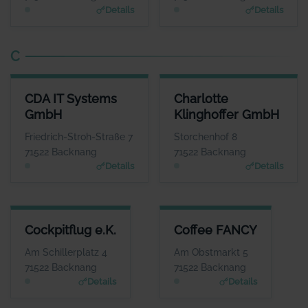
Details
Details
C
CDA IT SYSTEMS GMBH
CHARLOTTE KLINGHOFFER G
CDA IT Systems
Charlotte
ANSPRECHPARTNER
ANSPRECHPART
GmbH
Klinghoffer GmbH
Herr Johannes Enge
Frau Charlotte Klinghof
WEBSITE
WEBS
Friedrich-Stroh-Straße 7
Storchenhof 8
www.cda-it-system.de
www.zur-ruhe.
71522 Backnang
71522 Backnang
Details
Details
COCKPITFLUG E.K.
COFFEE FANCY
Cockpitflug e.K.
Coffee FANCY
ANSPRECHPARTNER
ANSPRECHPARTNER
Herr Carsten Hansen
Herr Daniel Mendes
Am Schillerplatz 4
Am Obstmarkt 5
WEBSITE
WEBSITE
71522 Backnang
71522 Backnang
www.cockpitflug.de
www.coffee-fancy.de
Details
Details