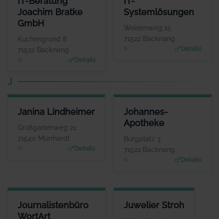
IT-Beratung
IT-
ANSPRECHPARTNER
ANSPRECHPARTNER
Joachim Bratke
Systemlösungen
Herr Joachim Bratke
Herr Jürgen
GmbH
Lehmann
WEBSITE
Weidenweg 15
www.kabelinternetberatung.de
WEBSITE
71522 Backnang
Kuchengrund 8
www.itsystemloesunge
Details
71522 Backnang
n.de
Details
J
JANINA LINDHEIMER
JOHANNES-APOTHEKE
Janina Lindheimer
Johannes-
ANSPRECHPARTNER
ANSPRECHPARTNER
Apotheke
Frau Janina
Herr Thomas Förster
Großgartenweg 21
Lindheimer
WEBSITE
71540 Murrhardt
Burgplatz 3
www.johannes-apothek
WEBSITE
Details
71522 Backnang
e.eu
www.lindheimer.aktuell
Details
-verein.de
JOURNALISTENBÜRO WORTART
JUWELIER STROH
Journalistenbüro
Juwelier Stroh
ANSPRECHPARTNER
ANSPRECHPARTNER
WortArt