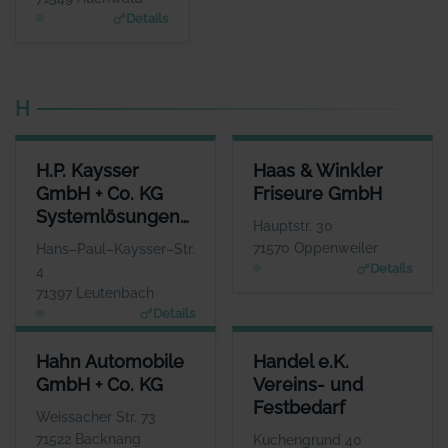
www.grafconsulting.eu
Details
H
H.P. KAYSSER GMBH + CO. KG SYSTEMLÖSUNGEN IN METALL
HAAS & WINKLER FRISEURE 
H.P. Kaysser
Haas & Winkler
ANSPRECHPARTNER
ANSPRECHPART
GmbH + Co. KG
Friseure GmbH
Herr Thomas Kaysser
Frau Rebacca H
Systemlösungen
WEBSITE
WEBS
Hauptstr. 30
www.haas-winkler-friseure
www.kaysser.de
in Metall
71570 Oppenweiler
Hans–Paul–Kaysser–Str.
Details
4
71397 Leutenbach
Details
HAHN AUTOMOBILE GMBH + CO. KG
HANDEL E.K. VEREINS- UND 
Hahn Automobile
Handel e.K.
ANSPRECHPARTNER
ANSPREC
GmbH + Co. KG
Vereins- und
Herr Frank Stotz
Herr Ti
Festbedarf
WEBSITE
Weissacher Str. 73
www.hahn-automobile.de
www.handel-vereins
71522 Backnang
Kuchengrund 40