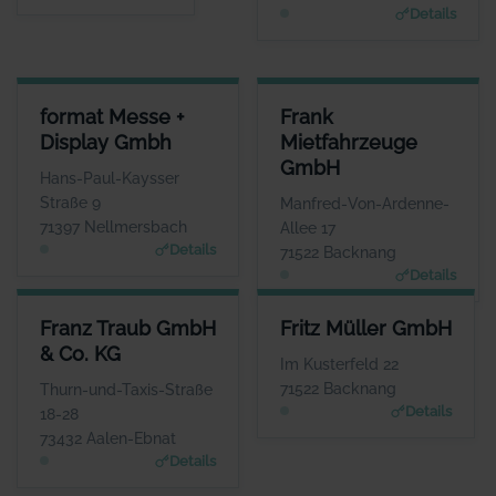
Details
FORMAT MESSE + DISPLAY GMBH
FRANK MIETFAHRZEUGE GMB
format Messe +
Frank
ANSPRECHPARTNER
ANSPRECHPARTNE
Display Gmbh
Mietfahrzeuge
Frau Miriam Görner
Frau Janine Fran
GmbH
WEBSITE
WEBSIT
Hans-Paul-Kaysser
www.formatdisplay.de
www.frank-mietfahrzeuge.de
Straße 9
Manfred-Von-Ardenne-
71397 Nellmersbach
Allee 17
Details
71522 Backnang
Details
FRANZ TRAUB GMBH & CO. KG
FRITZ MÜLLER GMBH
Franz Traub GmbH
Fritz Müller GmbH
ANSPRECHPARTNER
ANSPRECHPARTNER
& Co. KG
Herr Tobias Zehnder
Herr Manfred Böhret
Im Kusterfeld 22
WEBSITE
WEBSITE
71522 Backnang
Thurn-und-Taxis-Straße
www.franz-traub.de
www.fritzmueller.biz
Details
18-28
73432 Aalen-Ebnat
Details