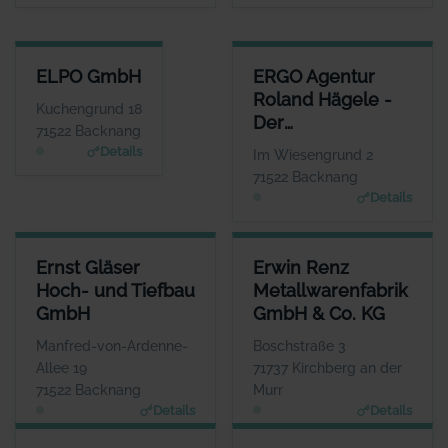
ELPO GMBH
ERGO AGENTUR ROLAND HÄGE
ELPO GmbH
ERGO Agentur
ANSPRECHPARTNER
Roland Hägele -
Herr Uwe Junk
Kuchengrund 18
Der
WEBSITE
71522 Backnang
www.elpo.de
Unternehmer-
Details
Im Wiesengrund 2
Berater
71522 Backnang
Details
ERNST GLÄSER HOCH- UND TIEFBAU GMBH
ERWIN RENZ METALLWARENFA
Ernst Gläser
Erwin Renz
ANSPRECHPARTNER
Hoch- und Tiefbau
Metallwarenfabrik
Herr Ulrich Gläser
GmbH
GmbH & Co. KG
WEBSITE
www.ernst-glaeser.de
Manfred-von-Ardenne-
Boschstraße 3
Allee 19
71737 Kirchberg an der
71522 Backnang
Murr
Details
Details