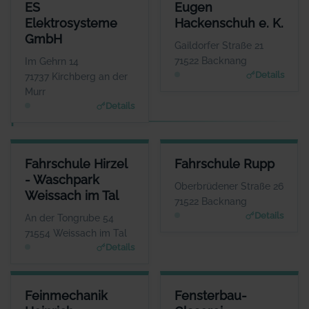
ES ELEKTROSYSTEME GMBH
EUGEN HACKENSCHUH E. K.
ES
Eugen
ANSPRECHPARTNER
ANSPRECHPARTNER
Elektrosysteme
Hackenschuh e. K.
Herr Espen Wilhelm
Herr Alexander
GmbH
Eckstein
WEBSITE
Gaildorfer Straße 21
www.es-elektrosysteme.d
WEBSITE
71522 Backnang
Im Gehrn 14
e
www.hackenschuh.eu
Details
71737 Kirchberg an der
Murr
Details
F
FAHRSCHULE HIRZEL - WASCHPARK WEISSACH IM TAL
FAHRSCHULE RUPP
Fahrschule Hirzel
Fahrschule Rupp
ANSPRECHPARTNER
ANSPRECHPARTNER
- Waschpark
Herr Timo Hirzel
Herr Andreas Rupp
Oberbrüdener Straße 26
Weissach im Tal
WEBSITE
WEBSITE
71522 Backnang
www.fahrschule-hirzel.de; www.waschparkweissachim
www.fahrschule-rupp.d
Details
An der Tongrube 54
tal.de
e
71554 Weissach im Tal
Details
FEINMECHANIK HEINRICH
FENSTERBAU-GLASEREI
Feinmechanik
Fensterbau-
ANSPRECHPARTNER
ANSPRECHPARTNER