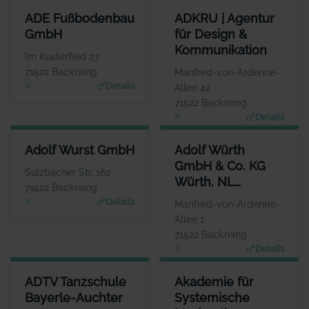
ADE FUSSBODENBAU GMBH
ADKRU | AGENTUR FÜR DESI
ADE Fußbodenbau
ADKRU | Agentur
ANSPRECHPARTNER
GmbH
für Design &
Frau Silke Ade
Kommunikation
WEBSITE
Im Kusterfeld 23
www.adegmbh.de
71522 Backnang
Manfred-von-Ardenne-
Details
Allee 42
71522 Backnang
Details
ADOLF WURST GMBH
ADOLF WÜRTH GMBH & CO. K
Adolf Wurst GmbH
Adolf Würth
ANSPRECHPARTNER
GmbH & Co. KG
Herr Mario Bay
Sulzbacher Str. 162
Würth, NL
WEBSITE
71522 Backnang
www.badforumbacknan
Backnang
Details
Manfred-von-Ardenne-
g.de
Allee 1
71522 Backnang
Details
ADTV TANZSCHULE BAYERLE-AUCHTER
AKADEMIE FÜR SYSTEMISCHE
ADTV Tanzschule
Akademie für
ANSPRECHPARTNER
ANSPR
Bayerle-Auchter
Systemische
Herr Raphael Auchter
Frau Mic