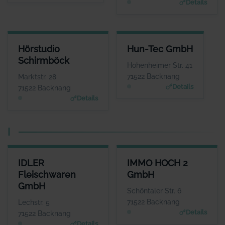
Details
de
HÖRSTUDIO SCHIRMBÖCK
HUN-TEC GMBH
Hörstudio
Hun-Tec GmbH
ANSPRECHPARTNER
ANSPRECHPARTNER
Schirmböck
Frau Anne
Herr Tamas Gauder
Hohenheimer Str. 41
Schirmböck
WEBSITE
71522 Backnang
Marktstr. 28
www.hun-tec.de
WEBSITE
Details
71522 Backnang
www.hoerstudio-schirm
Details
boeck.de
I
IDLER FLEISCHWAREN GMBH
IMMO HOCH 2 GMBH
IDLER
IMMO HOCH 2
ANSPRECHPARTNER
ANSPRECHPARTNER
Fleischwaren
GmbH
Herr Eberhart Idler
Herr Marcel
GmbH
Goncalves
WEBSITE
Schöntaler Str. 6
www.idler.de
WEBSITE
71522 Backnang
Lechstr. 5
www.immo-hoch-2.de
Details
71522 Backnang
Details