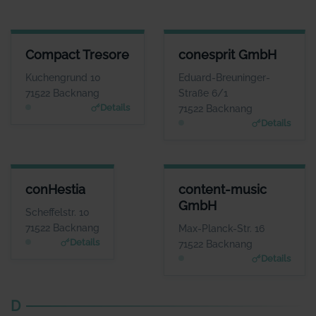
COMPACT TRESORE
CONESPRIT GMBH
Compact Tresore
conesprit GmbH
ANSPRECHPARTNER
ANSPRECHPARTNER
Frau Julia Teller
Herr Roman
Kuchengrund 10
Eduard-Breuninger-
Douverne
WEBSITE
71522 Backnang
Straße 6/1
www.compact-tresore.
WEBSITE
Details
71522 Backnang
de
www.conesprit.de
Details
CONHESTIA
CONTENT-MUSIC GMBH
conHestia
content-music
ANSPRECHPARTNER
ANSPRECHPARTNER
GmbH
Herr Manfred
Herr Josh Kochhann
Scheffelstr. 10
Wasserberg
WEBSITE
71522 Backnang
Max-Planck-Str. 16
www.content-music.de
WEBSITE
Details
71522 Backnang
www.conhestia.de
Details
D