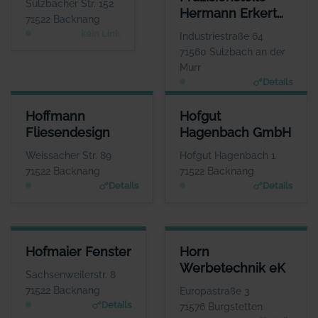
Herr Berrak Özcan
Sulzbacher Str. 152
Hermann Erkert
WEBSITE
71522 Backnang
Keine Website hinterlegt
GmbH
kein Link
Industriestraße 64
71560 Sulzbach an der
Murr
Details
HOFFMANN FLIESENDESIGN
HOFGUT HAGENBACH GMBH
Hoffmann
Hofgut
ANSPRECHPARTNER
ANSPRECHPARTNER
Fliesendesign
Hagenbach GmbH
Herr Bernd Hoffmann
Herr Matthias Wurche
WEBSITE
WEBSITE
Weissacher Str. 89
Hofgut Hagenbach 1
www.hoffmann-fliesen.de
www.hofgut-hagenbach.de
71522 Backnang
71522 Backnang
Details
Details
HOFMAIER FENSTER
HORN WERBETECHNIK EK
Hofmaier Fenster
Horn
ANSPRECHPARTNER
ANSPRECHPARTNER
Werbetechnik eK
Herr Herbert
Herr Thomas Horn
Sachsenweilerstr. 8
Hofmaier
WEBSITE
71522 Backnang
Europastraße 3
www.horn-werbetechni
WEBSITE
Details
71576 Burgstetten
k.de
www.hofmaier-fenster.