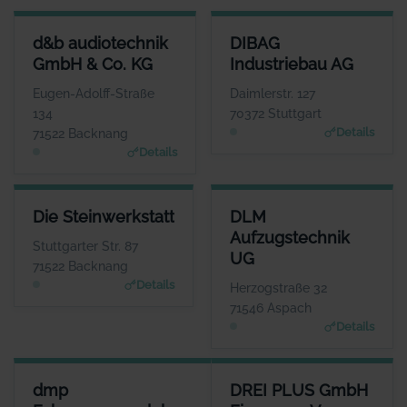
D&B AUDIOTECHNIK GMBH & CO. KG
DIBAG INDUSTRIEBAU AG
d&b audiotechnik
DIBAG
ANSPRECHPARTNER
ANSPRECHPARTNER
GmbH & Co. KG
Industriebau AG
Herr Amnon Harman
Herr Peter Vassholz
WEBSITE
WEBSITE
Eugen-Adolff-Straße
Daimlerstr. 127
www.dbaudio.com
www.dibag.de
134
70372 Stuttgart
Details
71522 Backnang
Details
DIE STEINWERKSTATT
DLM AUFZUGSTECHNIK UG
Die Steinwerkstatt
DLM
ANSPRECHPARTNER
ANSPRECHPARTNER
Aufzugstechnik
Herr Axel Groß
Herr Thorsten
Stuttgarter Str. 87
UG
Lehmann
WEBSITE
71522 Backnang
www.gross-steinwerkst
WEBSITE
Details
Herzogstraße 32
att.de
www.dlm-aufzugstechnik.
71546 Aspach
de
Details
DMP FAHRZEUGVEREDELUNG
DREI PLUS GMBH FINANZ- U. 
dmp
DREI PLUS GmbH
ANSPRECHPARTNER
ANSPR