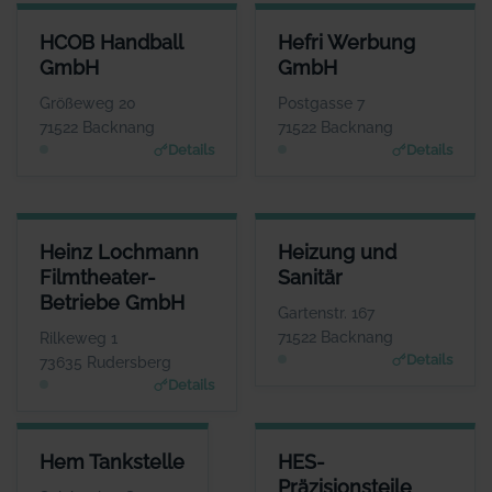
HCOB HANDBALL GMBH
HEFRI WERBUNG GMBH
HCOB Handball
Hefri Werbung
ANSPRECHPARTNER
ANSPRECHPARTNER
GmbH
GmbH
Herr Markus Mandlik
Herr Werner Stroh
WEBSITE
WEBSITE
Größeweg 20
Postgasse 7
www.hcob.de
www.bkz.de
71522 Backnang
71522 Backnang
Details
Details
HEINZ LOCHMANN FILMTHEATER-BETRIEBE GMBH
HEIZUNG UND SANITÄR
Heinz Lochmann
Heizung und
ANSPRECHPARTNER
ANSPRECHPARTNER
Filmtheater-
Sanitär
Herr Heinz Lochmann
Herr Karl Mayer
Betriebe GmbH
WEBSITE
WEBSITE
Gartenstr. 167
www.filmtheaterbetriebe.de
www.heizungs-mayer.d
71522 Backnang
Rilkeweg 1
e
Details
73635 Rudersberg
Details
HEM TANKSTELLE
HES-PRÄZISIONSTEILE HERM
Hem Tankstelle
HES-
ANSPRECHPARTNER
AN
Präzisionsteile