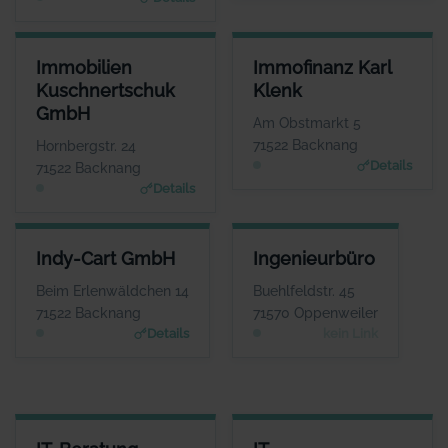
IMMOBILIEN KUSCHNERTSCHUK GMBH
IMMOFINANZ KARL KLENK
Immobilien
Immofinanz Karl
ANSPRECHPARTNER
ANSPRECHPARTNER
Kuschnertschuk
Klenk
Herr Nikolai Kuschnertschuk
Herr Karl Klenk
GmbH
WEBSITE
WEBSITE
Am Obstmarkt 5
www.kuschnertschuk.de
www.klenk-immofinanz.d
71522 Backnang
Hornbergstr. 24
e
Details
71522 Backnang
Details
INDY-CART GMBH
INGENIEURBÜRO
Indy-Cart GmbH
Ingenieurbüro
ANSPRECHPARTNER
ANSPRECHPARTNER
Herr Michele
Herr Gerhard Kipf
Beim Erlenwäldchen 14
Buehlfeldstr. 45
Ciuffreda
WEBSITE
71522 Backnang
71570 Oppenweiler
Keine Website hinterlegt
WEBSITE
Details
kein Link
www.indy-cart.de
IT-BERATUNG JOACHIM BRATKE GMBH
IT-SYSTEMLÖSUNGEN