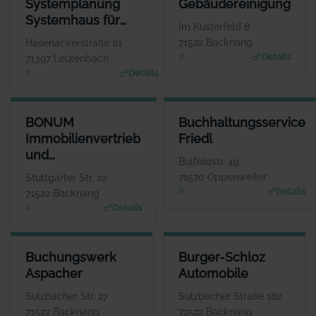
Systemplanung
Gebäudereinigung
Herr Tihomir
Herr Bernd Kr
Systemhaus für
Beganovic
WE
Im Kusterfeld 8
www.bksys-systemplanun
Anwendungssoftware
WEBSITE
71522 Backnang
Hasenäckerstraße 81
www.bmreinigung.de
Details
71397 Leutenbach
Details
BONUM IMMOBILIENVERTRIEB UND PROJEKTENTWICKLUNG GM
BUCHHALTUNGSSERVICE FRIE
BONUM
Buchhaltungsservice
ANSPRECHPARTN
ANSPRECHPARTN
Immobilienvertrieb
Friedl
Herr Jens Fisch
Frau Ingrid Fri
und
WEBSI
WEBSI
Bülfeldstr. 49
www.bonum-immobilien.d
www.bbsfriedl.d
Projektentwicklung
71570 Oppenweiler
Stuttgarter Str. 22
GmbH
Details
71522 Backnang
Details
BUCHUNGSWERK ASPACHER
BURGER-SCHLOZ AUTOMOBIL
Buchungswerk
Burger-Schloz
ANSPRECHPARTNER
ANSPRECHPARTNE
Aspacher
Automobile
Frau Isabel Aspacher
Herr Wolfgang Lin
WEBSITE
WEBSIT
Sulzbacher Str. 27
Sulzbacher Straße 182
www.aspacher-buchungsw
www.burgerschloz.de
71522 Backnang
71522 Backnang
erk.de