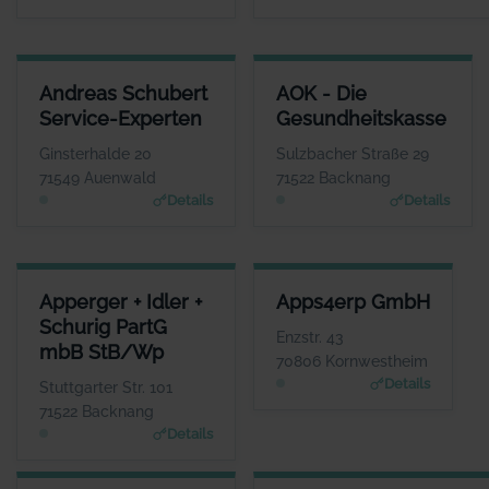
ANDREAS SCHUBERT SERVICE-EXPERTEN
AOK - DIE GESUNDHEITSKASS
Andreas Schubert
AOK - Die
ANSPRECHPARTNER
ANSPRECHPARTNE
Service-Experten
Gesundheitskasse
Herr Andreas Schubert
Herr Dominik Pary
WEBSITE
WEBSIT
Ginsterhalde 20
Sulzbacher Straße 29
www.habenseite.de
www.aok.de/bw
71549 Auenwald
71522 Backnang
Details
Details
APPERGER + IDLER + SCHURIG PARTG MBB STB/WP
APPS4ERP GMBH
Apperger + Idler +
Apps4erp GmbH
ANSPRECHPARTNER
ANSPRECHPARTNER
Schurig PartG
Frau Simone Apperger-Fichtner
Herr Thomas
Enzstr. 43
mbB StB/Wp
Schmischke
WEBSITE
70806 Kornwestheim
www.apperger-idler.de
WEBSITE
Details
Stuttgarter Str. 101
www.appsin.de
71522 Backnang
Details